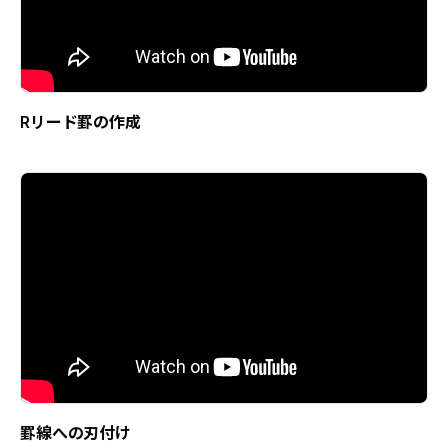
Rリード罫の作成
罫線への刃付け